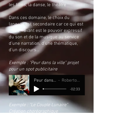
les films, la danse, le théâtre
Dans ces domaine, le choix du
langage est secondaire car ce qui est
mis en avant est le pouvoir expressif
du son et de la musique au service
d’une narration, d’une thématique,
d’un discours…
Exemple : "Peur dans la ville" projet
pour un spot publicitaire
Peur dans la ville
Roberto Cortesi
-02:33
Exemple : "Le Couple Lunaire"
Création chorégraphique
de Tania De Paola