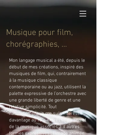
Musique pour film,
chorégraphies, ...
Mon langage musical a été, depuis le
début de mes créations, inspiré des
musiques de film, qui, contrairement
à la musique classique
contemporaine ou au jazz, utilisent la
palette expressive de l’orchestre avec
une grande liberté de genre et une
relative simplicité. Tout
naturellement, je me suis intéressé
davantage au rôle expressif du son et
de la musique associés à d'autres
formes expressives : l'image animée,